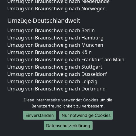
Umzug von Braunschweig nach Niederlande
Umzug von Braunschweig nach Norwegen
Umzüge-Deutschlandweit
Umzug von Braunschweig nach Berlin
Umzug von Braunschweig nach Hamburg
Umzug von Braunschweig nach München
Umzug von Braunschweig nach Köln
Umzug von Braunschweig nach Frankfurt am Main
Umzug von Braunschweig nach Stuttgart
Umzug von Braunschweig nach Düsseldorf
Umzug von Braunschweig nach Leipzig
Umzug von Braunschweig nach Dortmund
Umzug von Braunschweig nach Essen
Diese Internetseite verwendet Cookies um die
Umzug von Braunschweig nach Bremen
Benutzerfreundlichkeit zu verbessern.
Umzug von Braunschweig nach Dresden
Einverstanden
Nur notwendige Cookies
Umzug von Braunschweig nach Hannover
Umzug von Braunschweig nach Nürnberg
Datenschutzerklärung
Umzug von Braunschweig nach Duisburg