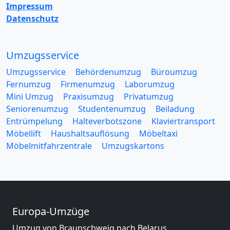
Impressum
Datenschutz
Umzugsservice
Umzugsservice
Behördenumzug
Büroumzug
Fernumzug
Firmenumzug
Laborumzug
Mini Umzug
Praxisumzug
Privatumzug
Seniorenumzug
Studentenumzug
Beiladung
Entrümpelung
Halteverbotszone
Klaviertransport
Möbellift
Haushaltsauflösung
Möbeltaxi
Möbelmitfahrzentrale
Umzugskartons
Europa-Umzüge
Umzug von Braunschweig nach Belarus