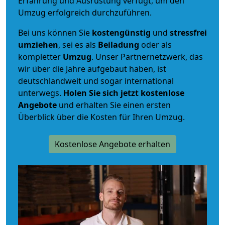
Erfahrung und Ausrüstung verfügt, um den
Umzug erfolgreich durchzuführen.
Bei uns können Sie
kostengünstig
und
stressfrei
umziehen
, sei es als
Beiladung
oder als
kompletter
Umzug
. Unser Partnernetzwerk, das
wir über die Jahre aufgebaut haben, ist
deutschlandweit und sogar international
unterwegs.
Holen Sie sich jetzt kostenlose
Angebote
und erhalten Sie einen ersten
Überblick über die Kosten für Ihren Umzug.
Kostenlose Angebote erhalten