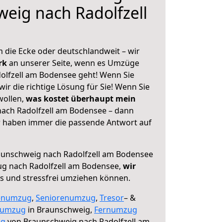
eig nach Radolfzell
 die Ecke oder deutschlandweit – wir
erk
an unserer Seite, wenn es Umzüge
olfzell am Bodensee geht! Wenn Sie
ir die richtige Lösung für Sie! Wenn Sie
wollen,
was kostet überhaupt mein
ach Radolfzell am Bodensee – dann
ir haben immer die passende Antwort auf
unschweig nach Radolfzell am Bodensee
ug nach Radolfzell am Bodensee,
wir
os und stressfrei umziehen können.
enumzug
,
Seniorenumzug
,
Tresor
– &
numzug
in Braunschweig,
Fernumzug
ng
von Braunschweig nach Radolfzell am