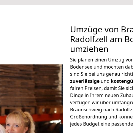
Umzüge von Br
Radolfzell am B
umziehen
Sie planen einen Umzug vo
Bodensee und möchten dab
sind Sie bei uns genau rich
zuverlässige
und
kostengü
fairen Preisen, damit Sie si
Dinge in Ihrem neuen Zuh
verfügen wir über umfangr
Braunschweig nach Radolfze
Größenordnung und können 
jedes Budget eine passende