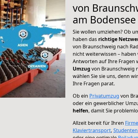
von Braunschw
am Bodensee
Sie wollen umziehen? Ob um
haben das
richtige Netzw
von Braunschweig nach Rad
nicht weiterwissen – haben w
Antworten auf Ihre Fragen 
Umzug
von Braunschweig n
wählen Sie sie uns, denn w
Ihre Fragen parat.
Ob ein
Privatumzug
von Bra
oder ein gewerblicher Umz
helfen
, damit Sie probleml
Allzeit bereit für Ihren
Firm
Klaviertransport
,
Studente
oder eine optimale
Beiladu