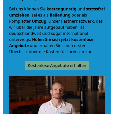
Bei uns können Sie
kostengünstig
und
stressfrei
umziehen
, sei es als
Beiladung
oder als
kompletter
Umzug
. Unser Partnernetzwerk, das
wir über die Jahre aufgebaut haben, ist
deutschlandweit und sogar international
unterwegs.
Holen Sie sich jetzt kostenlose
Angebote
und erhalten Sie einen ersten
Überblick über die Kosten für Ihren Umzug.
Kostenlose Angebote erhalten