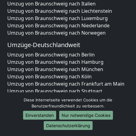
Umzug von Braunschweig nach Italien
Umzug von Braunschweig nach Liechtenstein
Umzug von Braunschweig nach Luxemburg
Umzug von Braunschweig nach Niederlande
Umzug von Braunschweig nach Norwegen
Umzüge-Deutschlandweit
Umzug von Braunschweig nach Berlin
Umzug von Braunschweig nach Hamburg
Umzug von Braunschweig nach München
Umzug von Braunschweig nach Köln
Umzug von Braunschweig nach Frankfurt am Main
Umzug von Braunschweig nach Stuttgart
Umzug von Braunschweig nach Düsseldorf
Diese Internetseite verwendet Cookies um die
Umzug von Braunschweig nach Leipzig
Benutzerfreundlichkeit zu verbessern.
Umzug von Braunschweig nach Dortmund
Einverstanden
Nur notwendige Cookies
Umzug von Braunschweig nach Essen
Datenschutzerklärung
Umzug von Braunschweig nach Bremen
Umzug von Braunschweig nach Dresden