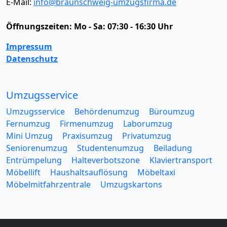
E-Mail:
info@braunschweig-umzugsfirma.de
Öffnungszeiten:
Mo - Sa: 07:30 - 16:30 Uhr
Impressum
Datenschutz
Umzugsservice
Umzugsservice
Behördenumzug
Büroumzug
Fernumzug
Firmenumzug
Laborumzug
Mini Umzug
Praxisumzug
Privatumzug
Seniorenumzug
Studentenumzug
Beiladung
Entrümpelung
Halteverbotszone
Klaviertransport
Möbellift
Haushaltsauflösung
Möbeltaxi
Möbelmitfahrzentrale
Umzugskartons