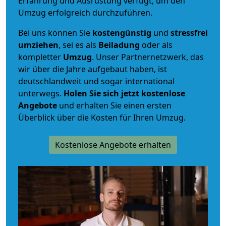
Erfahrung und Ausrüstung verfügt, um den
Umzug erfolgreich durchzuführen.
Bei uns können Sie
kostengünstig
und
stressfrei
umziehen
, sei es als
Beiladung
oder als
kompletter
Umzug
. Unser Partnernetzwerk, das
wir über die Jahre aufgebaut haben, ist
deutschlandweit und sogar international
unterwegs.
Holen Sie sich jetzt kostenlose
Angebote
und erhalten Sie einen ersten
Überblick über die Kosten für Ihren Umzug.
Kostenlose Angebote erhalten