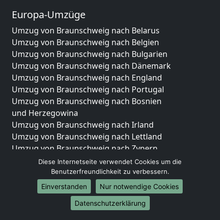
Europa-Umzüge
Umzug von Braunschweig nach Belarus
Umzug von Braunschweig nach Belgien
Umzug von Braunschweig nach Bulgarien
Umzug von Braunschweig nach Dänemark
Umzug von Braunschweig nach England
Umzug von Braunschweig nach Portugal
Umzug von Braunschweig nach Bosnien
und Herzegowina
Umzug von Braunschweig nach Irland
Umzug von Braunschweig nach Lettland
Umzug von Braunschweig nach Zypern
Umzug von Braunschweig nach Kroatien
Diese Internetseite verwendet Cookies um die
Umzug von Braunschweig nach Estland
Benutzerfreundlichkeit zu verbessern.
Umzug von Braunschweig nach Finnland
Einverstanden
Nur notwendige Cookies
Umzug von Braunschweig nach Frankreich
Datenschutzerklärung
Umzug von Braunschweig nach Griechenland
Umzug von Braunschweig nach Italien