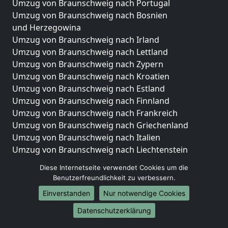
Umzug von Braunschweig nach Portugal
Umzug von Braunschweig nach Bosnien
und Herzegowina
Umzug von Braunschweig nach Irland
Umzug von Braunschweig nach Lettland
Umzug von Braunschweig nach Zypern
Umzug von Braunschweig nach Kroatien
Umzug von Braunschweig nach Estland
Umzug von Braunschweig nach Finnland
Umzug von Braunschweig nach Frankreich
Umzug von Braunschweig nach Griechenland
Umzug von Braunschweig nach Italien
Umzug von Braunschweig nach Liechtenstein
Umzug von Braunschweig nach Luxemburg
Diese Internetseite verwendet Cookies um die
Umzug von Braunschweig nach Niederlande
Benutzerfreundlichkeit zu verbessern.
Umzug von Braunschweig nach Norwegen
Einverstanden
Nur notwendige Cookies
Umzüge-Deutschlandweit
Datenschutzerklärung
Umzug von Braunschweig nach Berlin