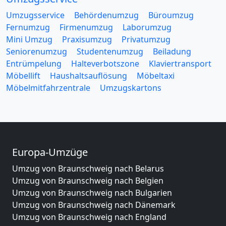
Umzugsservice
Behördenumzug
Büroumzug
Fernumzug
Firmenumzug
Laborumzug
Mini Umzug
Praxisumzug
Privatumzug
Seniorenumzug
Studentenumzug
Beiladung
Entrümpelung
Halteverbotszone
Klaviertransport
Möbellift
Haushaltsauflösung
Möbeltaxi
Möbelmitfahrzentrale
Umzugskartons
Europa-Umzüge
Umzug von Braunschweig nach Belarus
Umzug von Braunschweig nach Belgien
Umzug von Braunschweig nach Bulgarien
Umzug von Braunschweig nach Dänemark
Umzug von Braunschweig nach England