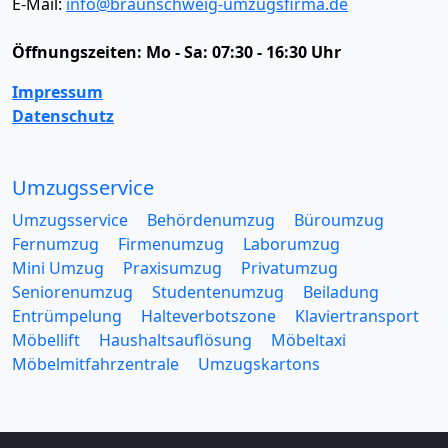
E-Mail:
info@braunschweig-umzugsfirma.de
Öffnungszeiten:
Mo - Sa: 07:30 - 16:30 Uhr
Impressum
Datenschutz
Umzugsservice
Umzugsservice
Behördenumzug
Büroumzug
Fernumzug
Firmenumzug
Laborumzug
Mini Umzug
Praxisumzug
Privatumzug
Seniorenumzug
Studentenumzug
Beiladung
Entrümpelung
Halteverbotszone
Klaviertransport
Möbellift
Haushaltsauflösung
Möbeltaxi
Möbelmitfahrzentrale
Umzugskartons