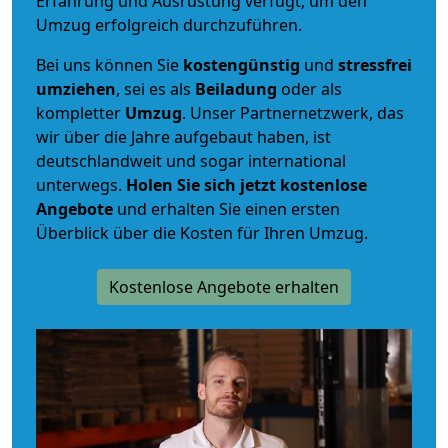
Erfahrung und Ausrüstung verfügt, um den
Umzug erfolgreich durchzuführen.
Bei uns können Sie
kostengünstig
und
stressfrei
umziehen
, sei es als
Beiladung
oder als
kompletter
Umzug
. Unser Partnernetzwerk, das
wir über die Jahre aufgebaut haben, ist
deutschlandweit und sogar international
unterwegs.
Holen Sie sich jetzt kostenlose
Angebote
und erhalten Sie einen ersten
Überblick über die Kosten für Ihren Umzug.
Kostenlose Angebote erhalten