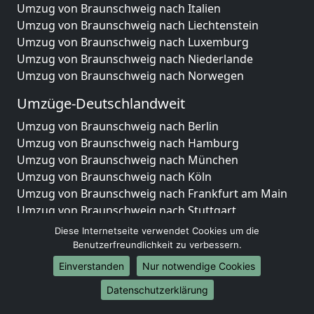
Umzug von Braunschweig nach Italien
Umzug von Braunschweig nach Liechtenstein
Umzug von Braunschweig nach Luxemburg
Umzug von Braunschweig nach Niederlande
Umzug von Braunschweig nach Norwegen
Umzüge-Deutschlandweit
Umzug von Braunschweig nach Berlin
Umzug von Braunschweig nach Hamburg
Umzug von Braunschweig nach München
Umzug von Braunschweig nach Köln
Umzug von Braunschweig nach Frankfurt am Main
Umzug von Braunschweig nach Stuttgart
Umzug von Braunschweig nach Düsseldorf
Diese Internetseite verwendet Cookies um die
Umzug von Braunschweig nach Leipzig
Benutzerfreundlichkeit zu verbessern.
Umzug von Braunschweig nach Dortmund
Einverstanden
Nur notwendige Cookies
Umzug von Braunschweig nach Essen
Datenschutzerklärung
Umzug von Braunschweig nach Bremen
Umzug von Braunschweig nach Dresden