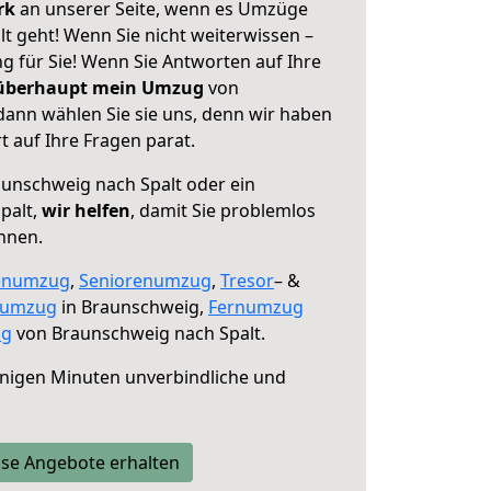
erk
an unserer Seite, wenn es Umzüge
t geht! Wenn Sie nicht weiterwissen –
ng für Sie! Wenn Sie Antworten auf Ihre
 überhaupt mein Umzug
von
dann wählen Sie sie uns, denn wir haben
 auf Ihre Fragen parat.
unschweig nach Spalt oder ein
palt,
wir helfen
, damit Sie problemlos
nnen.
enumzug
,
Seniorenumzug
,
Tresor
– &
numzug
in Braunschweig,
Fernumzug
ng
von Braunschweig nach Spalt.
nigen Minuten unverbindliche und
se Angebote erhalten