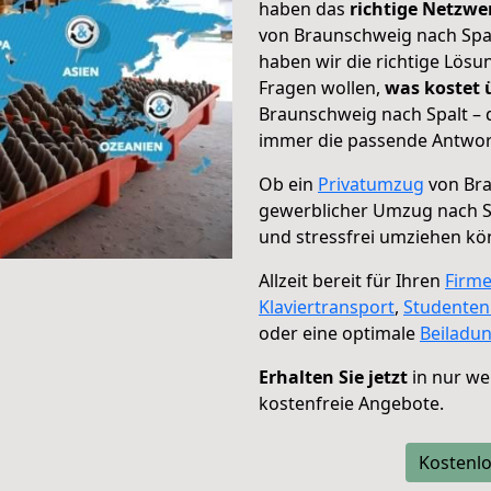
haben das
richtige Netzw
von Braunschweig nach Spal
haben wir die richtige Lösu
Fragen wollen,
was kostet
Braunschweig nach Spalt – 
immer die passende Antwort
Ob ein
Privatumzug
von Bra
gewerblicher Umzug nach S
und stressfrei umziehen kö
Allzeit bereit für Ihren
Firm
Klaviertransport
,
Studente
oder eine optimale
Beiladu
Erhalten Sie jetzt
in nur we
kostenfreie Angebote.
Kostenlo