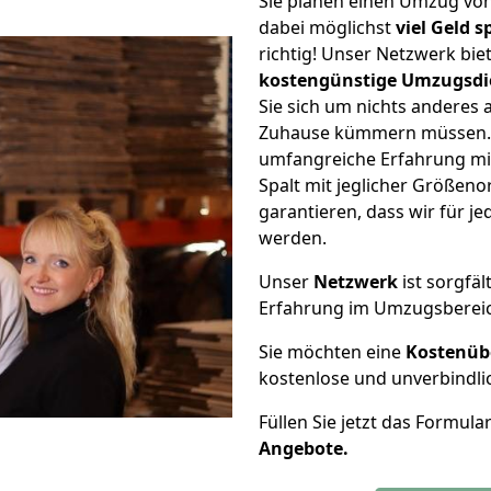
Sie planen einen Umzug vo
dabei möglichst
viel Geld 
richtig! Unser Netzwerk bi
kostengünstige Umzugsdi
Sie sich um nichts anderes 
Zuhause kümmern müssen. W
umfangreiche Erfahrung m
Spalt mit jeglicher Größen
garantieren, dass wir für j
werden.
Unser
Netzwerk
ist sorgfäl
Erfahrung im Umzugsberei
Sie möchten eine
Kostenüb
kostenlose und unverbindli
Füllen Sie jetzt das Formula
Angebote.