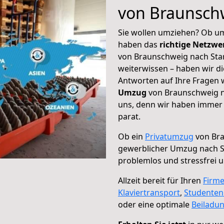
von Braunsch
Sie wollen umziehen? Ob um
haben das
richtige Netzw
von Braunschweig nach Star
weiterwissen – haben wir di
Antworten auf Ihre Fragen 
Umzug
von Braunschweig na
uns, denn wir haben immer 
parat.
Ob ein
Privatumzug
von Bra
gewerblicher Umzug nach 
problemlos und stressfrei 
Allzeit bereit für Ihren
Firm
Klaviertransport
,
Studente
oder eine optimale
Beiladu