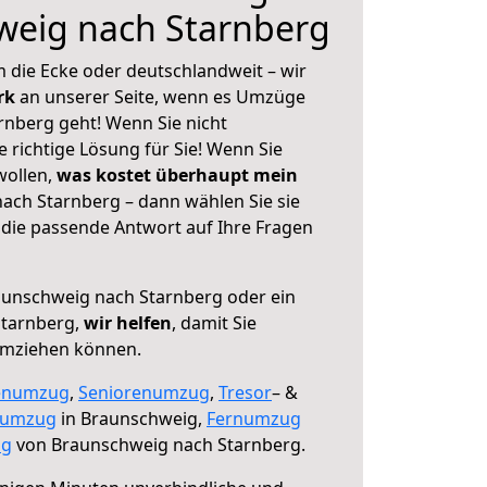
weig nach Starnberg
 die Ecke oder deutschlandweit – wir
erk
an unserer Seite, wenn es Umzüge
nberg geht! Wenn Sie nicht
e richtige Lösung für Sie! Wenn Sie
wollen,
was kostet überhaupt mein
ch Starnberg – dann wählen Sie sie
die passende Antwort auf Ihre Fragen
unschweig nach Starnberg oder ein
Starnberg,
wir helfen
, damit Sie
umziehen können.
enumzug
,
Seniorenumzug
,
Tresor
– &
numzug
in Braunschweig,
Fernumzug
ng
von Braunschweig nach Starnberg.