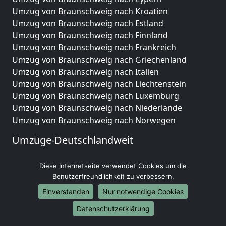
Umzug von Braunschweig nach Kroatien
Umzug von Braunschweig nach Estland
Umzug von Braunschweig nach Finnland
Umzug von Braunschweig nach Frankreich
Umzug von Braunschweig nach Griechenland
Umzug von Braunschweig nach Italien
Umzug von Braunschweig nach Liechtenstein
Umzug von Braunschweig nach Luxemburg
Umzug von Braunschweig nach Niederlande
Umzug von Braunschweig nach Norwegen
Umzüge-Deutschlandweit
Umzug von Braunschweig nach Berlin
Diese Internetseite verwendet Cookies um die
Umzug von Braunschweig nach Hamburg
Benutzerfreundlichkeit zu verbessern.
Umzug von Braunschweig nach München
Umzug von Braunschweig nach Köln
Einverstanden
Nur notwendige Cookies
Umzug von Braunschweig nach Frankfurt am Main
Datenschutzerklärung
Umzug von Braunschweig nach Stuttgart