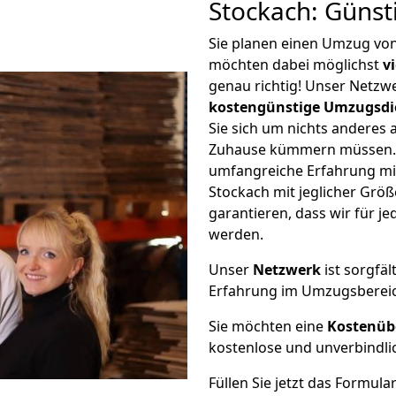
Stockach: Güns
Sie planen einen Umzug vo
möchten dabei möglichst
v
genau richtig! Unser Netzw
kostengünstige Umzugsdi
Sie sich um nichts anderes 
Zuhause kümmern müssen. W
umfangreiche Erfahrung m
Stockach mit jeglicher Gr
garantieren, dass wir für j
werden.
Unser
Netzwerk
ist sorgfäl
Erfahrung im Umzugsberei
Sie möchten eine
Kostenüb
kostenlose und unverbindli
Füllen Sie jetzt das Formula