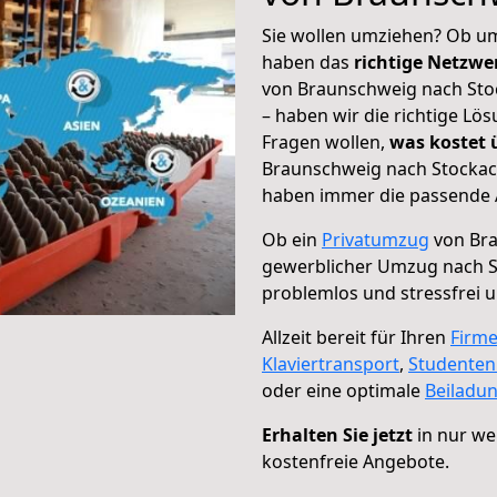
Sie wollen umziehen? Ob um
haben das
richtige Netzw
von Braunschweig nach Stoc
– haben wir die richtige Lö
Fragen wollen,
was kostet
Braunschweig nach Stockach
haben immer die passende A
Ob ein
Privatumzug
von Bra
gewerblicher Umzug nach 
problemlos und stressfrei 
Allzeit bereit für Ihren
Firm
Klaviertransport
,
Studente
oder eine optimale
Beiladu
Erhalten Sie jetzt
in nur we
kostenfreie Angebote.