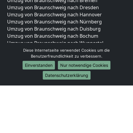
Umzug von Braunschweig nach Bremen
Umzug von Braunschweig nach Dresden
Umzug von Braunschweig nach Hannover
Umzug von Braunschweig nach Nürnberg
Umzug von Braunschweig nach Duisburg
Umzug von Braunschweig nach Bochum
Umzug von Braunschweig nach Wuppertal
Umzug von Braunschweig nach Bielefeld
Diese Internetseite verwendet Cookies um die
Benutzerfreundlichkeit zu verbessern.
Umzug von Braunschweig nach Bonn
Umzug von Braunschweig nach Münster
Einverstanden
Nur notwendige Cookies
Internationale-Umzüge
Datenschutzerklärung
Umzug von Braunschweig nach Brasilien
Umzug von Braunschweig nach Brunei Darussalam
Umzug von Braunschweig nach Burkina Faso
Umzug von Braunschweig nach Burundi
Umzug von Braunschweig nach Chile
Umzug von Braunschweig nach China
Umzug von Braunschweig nach Cookinseln