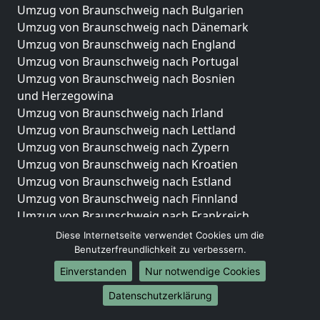
Umzug von Braunschweig nach Bulgarien
Umzug von Braunschweig nach Dänemark
Umzug von Braunschweig nach England
Umzug von Braunschweig nach Portugal
Umzug von Braunschweig nach Bosnien
und Herzegowina
Umzug von Braunschweig nach Irland
Umzug von Braunschweig nach Lettland
Umzug von Braunschweig nach Zypern
Umzug von Braunschweig nach Kroatien
Umzug von Braunschweig nach Estland
Umzug von Braunschweig nach Finnland
Umzug von Braunschweig nach Frankreich
Umzug von Braunschweig nach Griechenland
Diese Internetseite verwendet Cookies um die
Umzug von Braunschweig nach Italien
Benutzerfreundlichkeit zu verbessern.
Umzug von Braunschweig nach Liechtenstein
Einverstanden
Nur notwendige Cookies
Umzug von Braunschweig nach Luxemburg
Datenschutzerklärung
Umzug von Braunschweig nach Niederlande
Umzug von Braunschweig nach Norwegen