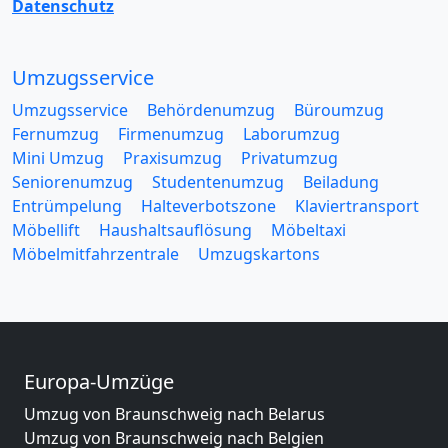
Datenschutz
Umzugsservice
Umzugsservice
Behördenumzug
Büroumzug
Fernumzug
Firmenumzug
Laborumzug
Mini Umzug
Praxisumzug
Privatumzug
Seniorenumzug
Studentenumzug
Beiladung
Entrümpelung
Halteverbotszone
Klaviertransport
Möbellift
Haushaltsauflösung
Möbeltaxi
Möbelmitfahrzentrale
Umzugskartons
Europa-Umzüge
Umzug von Braunschweig nach Belarus
Umzug von Braunschweig nach Belgien