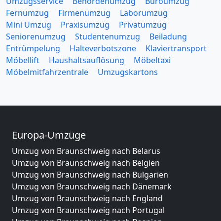
Umzugsservice
Behördenumzug
Büroumzug
Fernumzug
Firmenumzug
Laborumzug
Mini Umzug
Praxisumzug
Privatumzug
Seniorenumzug
Studentenumzug
Beiladung
Entrümpelung
Halteverbotszone
Klaviertransport
Möbellift
Haushaltsauflösung
Möbeltaxi
Möbelmitfahrzentrale
Umzugskartons
Europa-Umzüge
Umzug von Braunschweig nach Belarus
Umzug von Braunschweig nach Belgien
Umzug von Braunschweig nach Bulgarien
Umzug von Braunschweig nach Dänemark
Umzug von Braunschweig nach England
Umzug von Braunschweig nach Portugal