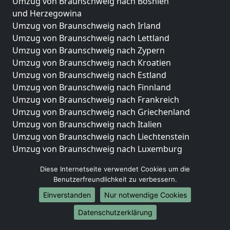
Umzug von Braunschweig nach Bosnien
und Herzegowina
Umzug von Braunschweig nach Irland
Umzug von Braunschweig nach Lettland
Umzug von Braunschweig nach Zypern
Umzug von Braunschweig nach Kroatien
Umzug von Braunschweig nach Estland
Umzug von Braunschweig nach Finnland
Umzug von Braunschweig nach Frankreich
Umzug von Braunschweig nach Griechenland
Umzug von Braunschweig nach Italien
Umzug von Braunschweig nach Liechtenstein
Umzug von Braunschweig nach Luxemburg
Umzug von Braunschweig nach Niederlande
Diese Internetseite verwendet Cookies um die
Umzug von Braunschweig nach Norwegen
Benutzerfreundlichkeit zu verbessern.
Umzüge-Deutschlandweit
Einverstanden
Nur notwendige Cookies
Umzug von Braunschweig nach Berlin
Datenschutzerklärung
Umzug von Braunschweig nach Hamburg