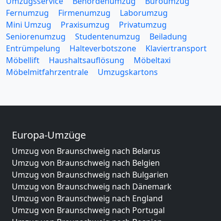
Umzugsservice
Behördenumzug
Büroumzug
Fernumzug
Firmenumzug
Laborumzug
Mini Umzug
Praxisumzug
Privatumzug
Seniorenumzug
Studentenumzug
Beiladung
Entrümpelung
Halteverbotszone
Klaviertransport
Möbellift
Haushaltsauflösung
Möbeltaxi
Möbelmitfahrzentrale
Umzugskartons
Europa-Umzüge
Umzug von Braunschweig nach Belarus
Umzug von Braunschweig nach Belgien
Umzug von Braunschweig nach Bulgarien
Umzug von Braunschweig nach Dänemark
Umzug von Braunschweig nach England
Umzug von Braunschweig nach Portugal