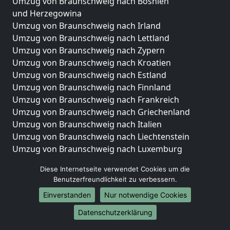
Umzug von Braunschweig nach Bosnien
und Herzegowina
Umzug von Braunschweig nach Irland
Umzug von Braunschweig nach Lettland
Umzug von Braunschweig nach Zypern
Umzug von Braunschweig nach Kroatien
Umzug von Braunschweig nach Estland
Umzug von Braunschweig nach Finnland
Umzug von Braunschweig nach Frankreich
Umzug von Braunschweig nach Griechenland
Umzug von Braunschweig nach Italien
Umzug von Braunschweig nach Liechtenstein
Umzug von Braunschweig nach Luxemburg
Umzug von Braunschweig nach Niederlande
Diese Internetseite verwendet Cookies um die
Umzug von Braunschweig nach Norwegen
Benutzerfreundlichkeit zu verbessern.
Umzüge-Deutschlandweit
Einverstanden
Nur notwendige Cookies
Umzug von Braunschweig nach Berlin
Datenschutzerklärung
Umzug von Braunschweig nach Hamburg