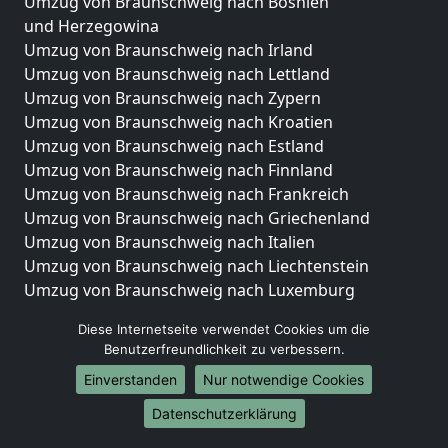
Umzug von Braunschweig nach Bosnien
und Herzegowina
Umzug von Braunschweig nach Irland
Umzug von Braunschweig nach Lettland
Umzug von Braunschweig nach Zypern
Umzug von Braunschweig nach Kroatien
Umzug von Braunschweig nach Estland
Umzug von Braunschweig nach Finnland
Umzug von Braunschweig nach Frankreich
Umzug von Braunschweig nach Griechenland
Umzug von Braunschweig nach Italien
Umzug von Braunschweig nach Liechtenstein
Umzug von Braunschweig nach Luxemburg
Umzug von Braunschweig nach Niederlande
Diese Internetseite verwendet Cookies um die
Umzug von Braunschweig nach Norwegen
Benutzerfreundlichkeit zu verbessern.
Umzüge-Deutschlandweit
Einverstanden
Nur notwendige Cookies
Umzug von Braunschweig nach Berlin
Datenschutzerklärung
Umzug von Braunschweig nach Hamburg