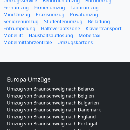
Umzugsservice
Behördenumzug
Büroumzug
Fernumzug
Firmenumzug
Laborumzug
Mini Umzug
Praxisumzug
Privatumzug
Seniorenumzug
Studentenumzug
Beiladung
Entrümpelung
Halteverbotszone
Klaviertransport
Möbellift
Haushaltsauflösung
Möbeltaxi
Möbelmitfahrzentrale
Umzugskartons
Europa-Umzüge
Umzug von Braunschweig nach Belarus
Umzug von Braunschweig nach Belgien
Umzug von Braunschweig nach Bulgarien
Umzug von Braunschweig nach Dänemark
Umzug von Braunschweig nach England
Umzug von Braunschweig nach Portugal