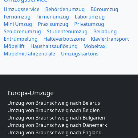
Umzugsservice
Behördenumzug
Büroumzug
Fernumzug
Firmenumzug
Laborumzug
Mini Umzug
Praxisumzug
Privatumzug
Seniorenumzug
Studentenumzug
Beiladung
Entrümpelung
Halteverbotszone
Klaviertransport
Möbellift
Haushaltsauflösung
Möbeltaxi
Möbelmitfahrzentrale
Umzugskartons
Europa-Umzüge
Umzug von Braunschweig nach Belarus
Umzug von Braunschweig nach Belgien
Umzug von Braunschweig nach Bulgarien
Umzug von Braunschweig nach Dänemark
Umzug von Braunschweig nach England