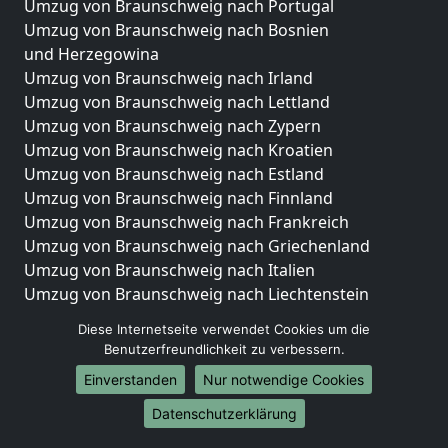
Umzug von Braunschweig nach Portugal
Umzug von Braunschweig nach Bosnien
und Herzegowina
Umzug von Braunschweig nach Irland
Umzug von Braunschweig nach Lettland
Umzug von Braunschweig nach Zypern
Umzug von Braunschweig nach Kroatien
Umzug von Braunschweig nach Estland
Umzug von Braunschweig nach Finnland
Umzug von Braunschweig nach Frankreich
Umzug von Braunschweig nach Griechenland
Umzug von Braunschweig nach Italien
Umzug von Braunschweig nach Liechtenstein
Umzug von Braunschweig nach Luxemburg
Diese Internetseite verwendet Cookies um die
Umzug von Braunschweig nach Niederlande
Benutzerfreundlichkeit zu verbessern.
Umzug von Braunschweig nach Norwegen
Einverstanden
Nur notwendige Cookies
Umzüge-Deutschlandweit
Datenschutzerklärung
Umzug von Braunschweig nach Berlin