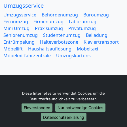
Umzugsservice
Umzugsservice
Behördenumzug
Büroumzug
Fernumzug
Firmenumzug
Laborumzug
Mini Umzug
Praxisumzug
Privatumzug
Seniorenumzug
Studentenumzug
Beiladung
Entrümpelung
Halteverbotszone
Klaviertransport
Möbellift
Haushaltsauflösung
Möbeltaxi
Möbelmitfahrzentrale
Umzugskartons
Europa-Umzüge
Diese Internetseite verwendet Cookies um die
Benutzerfreundlichkeit zu verbessern.
Umzug von Braunschweig nach Belarus
Umzug von Braunschweig nach Belgien
Einverstanden
Nur notwendige Cookies
Umzug von Braunschweig nach Bulgarien
Datenschutzerklärung
Umzug von Braunschweig nach Dänemark