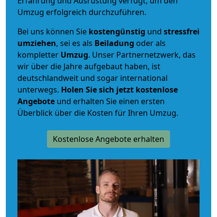
Erfahrung und Ausrüstung verfügt, um den
Umzug erfolgreich durchzuführen.
Bei uns können Sie
kostengünstig
und
stressfrei
umziehen
, sei es als
Beiladung
oder als
kompletter
Umzug
. Unser Partnernetzwerk, das
wir über die Jahre aufgebaut haben, ist
deutschlandweit und sogar international
unterwegs.
Holen Sie sich jetzt kostenlose
Angebote
und erhalten Sie einen ersten
Überblick über die Kosten für Ihren Umzug.
Kostenlose Angebote erhalten