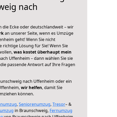
weig nach
 die Ecke oder deutschlandweit – wir
erk
an unserer Seite, wenn es Umzüge
nheim geht! Wenn Sie nicht
e richtige Lösung für Sie! Wenn Sie
wollen,
was kostet überhaupt mein
ach Uffenheim – dann wählen Sie sie
die passende Antwort auf Ihre Fragen
unschweig nach Uffenheim oder ein
Uffenheim,
wir helfen
, damit Sie
umziehen können.
enumzug
,
Seniorenumzug
,
Tresor
– &
numzug
in Braunschweig,
Fernumzug
ng
von Braunschweig nach Uffenheim.