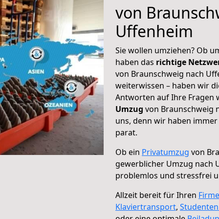
von Braunsch
Uffenheim
Sie wollen umziehen? Ob um
haben das
richtige Netzw
von Braunschweig nach Uffe
weiterwissen – haben wir di
Antworten auf Ihre Fragen 
Umzug
von Braunschweig n
uns, denn wir haben immer 
parat.
Ob ein
Privatumzug
von Bra
gewerblicher Umzug nach 
problemlos und stressfrei 
Allzeit bereit für Ihren
Firm
Klaviertransport
,
Studente
oder eine optimale
Beiladu