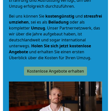
Erfahrung und Ausrüstung verfügt, um den
Umzug erfolgreich durchzuführen.
Bei uns können Sie
kostengünstig
und
stressfrei
umziehen
, sei es als
Beiladung
oder als
kompletter
Umzug
. Unser Partnernetzwerk, das
wir über die Jahre aufgebaut haben, ist
deutschlandweit und sogar international
unterwegs.
Holen Sie sich jetzt kostenlose
Angebote
und erhalten Sie einen ersten
Überblick über die Kosten für Ihren Umzug.
Kostenlose Angebote erhalten