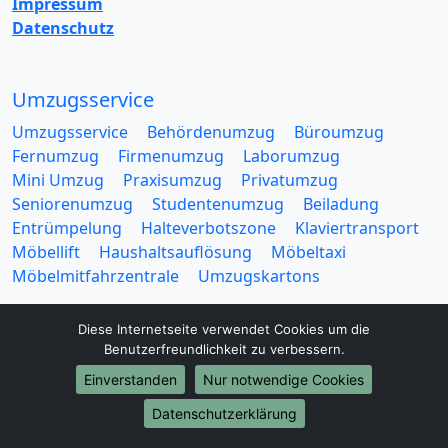
Impressum
Datenschutz
Umzugsservice
Umzugsservice
Behördenumzug
Büroumzug
Fernumzug
Firmenumzug
Laborumzug
Mini Umzug
Praxisumzug
Privatumzug
Seniorenumzug
Studentenumzug
Beiladung
Entrümpelung
Halteverbotszone
Klaviertransport
Möbellift
Haushaltsauflösung
Möbeltaxi
Möbelmitfahrzentrale
Umzugskartons
Diese Internetseite verwendet Cookies um die
Benutzerfreundlichkeit zu verbessern.
Einverstanden
Nur notwendige Cookies
Europa-Umzüge
Datenschutzerklärung
Umzug von Braunschweig nach Belarus