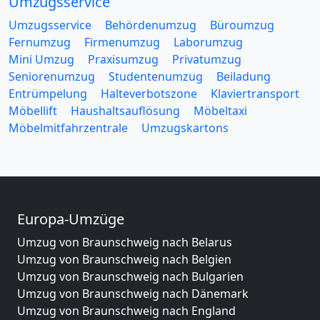
Umzugsservice
Umzugsservice
Behördenumzug
Büroumzug
Fernumzug
Firmenumzug
Laborumzug
Mini Umzug
Praxisumzug
Privatumzug
Seniorenumzug
Studentenumzug
Beiladung
Entrümpelung
Halteverbotszone
Klaviertransport
Möbellift
Haushaltsauflösung
Möbeltaxi
Möbelmitfahrzentrale
Umzugskartons
Europa-Umzüge
Umzug von Braunschweig nach Belarus
Umzug von Braunschweig nach Belgien
Umzug von Braunschweig nach Bulgarien
Umzug von Braunschweig nach Dänemark
Umzug von Braunschweig nach England