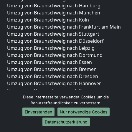
Umzug von Braunschweig nach Hamburg
Umzug von Braunschweig nach München
Umzug von Braunschweig nach Köln
Umzug von Braunschweig nach Frankfurt am Main
Umzug von Braunschweig nach Stuttgart
Umzug von Braunschweig nach Düsseldorf
Umzug von Braunschweig nach Leipzig
Umzug von Braunschweig nach Dortmund
Umzug von Braunschweig nach Essen
Umzug von Braunschweig nach Bremen
Umzug von Braunschweig nach Dresden
Umzug von Braunschweig nach Hannover
Umzug von Braunschweig nach Nürnberg
Umzug von Braunschweig nach Duisburg
Diese Internetseite verwendet Cookies um die
Benutzerfreundlichkeit zu verbessern.
Umzug von Braunschweig nach Bochum
Umzug von Braunschweig nach Wuppertal
Einverstanden
Nur notwendige Cookies
Umzug von Braunschweig nach Bielefeld
Datenschutzerklärung
Umzug von Braunschweig nach Bonn