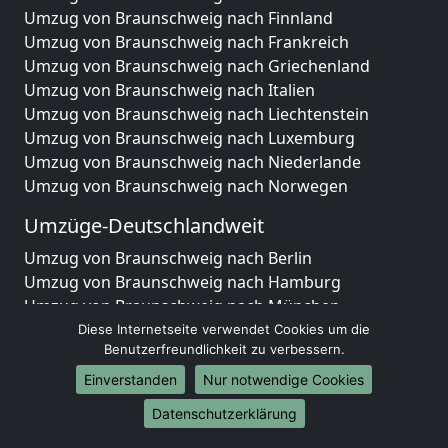
Umzug von Braunschweig nach Finnland
Umzug von Braunschweig nach Frankreich
Umzug von Braunschweig nach Griechenland
Umzug von Braunschweig nach Italien
Umzug von Braunschweig nach Liechtenstein
Umzug von Braunschweig nach Luxemburg
Umzug von Braunschweig nach Niederlande
Umzug von Braunschweig nach Norwegen
Umzüge-Deutschlandweit
Umzug von Braunschweig nach Berlin
Umzug von Braunschweig nach Hamburg
Umzug von Braunschweig nach München
Umzug von Braunschweig nach Köln
Diese Internetseite verwendet Cookies um die
Benutzerfreundlichkeit zu verbessern.
Umzug von Braunschweig nach Frankfurt am Main
Umzug von Braunschweig nach Stuttgart
Einverstanden
Nur notwendige Cookies
Umzug von Braunschweig nach Düsseldorf
Datenschutzerklärung
Umzug von Braunschweig nach Leipzig