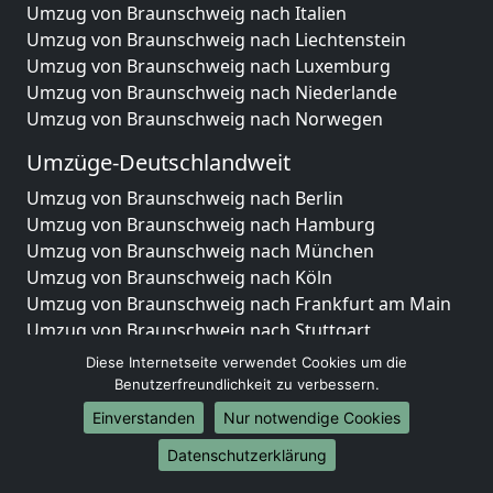
Umzug von Braunschweig nach Italien
Umzug von Braunschweig nach Liechtenstein
Umzug von Braunschweig nach Luxemburg
Umzug von Braunschweig nach Niederlande
Umzug von Braunschweig nach Norwegen
Umzüge-Deutschlandweit
Umzug von Braunschweig nach Berlin
Umzug von Braunschweig nach Hamburg
Umzug von Braunschweig nach München
Umzug von Braunschweig nach Köln
Umzug von Braunschweig nach Frankfurt am Main
Umzug von Braunschweig nach Stuttgart
Umzug von Braunschweig nach Düsseldorf
Diese Internetseite verwendet Cookies um die
Umzug von Braunschweig nach Leipzig
Benutzerfreundlichkeit zu verbessern.
Umzug von Braunschweig nach Dortmund
Einverstanden
Nur notwendige Cookies
Umzug von Braunschweig nach Essen
Datenschutzerklärung
Umzug von Braunschweig nach Bremen
Umzug von Braunschweig nach Dresden