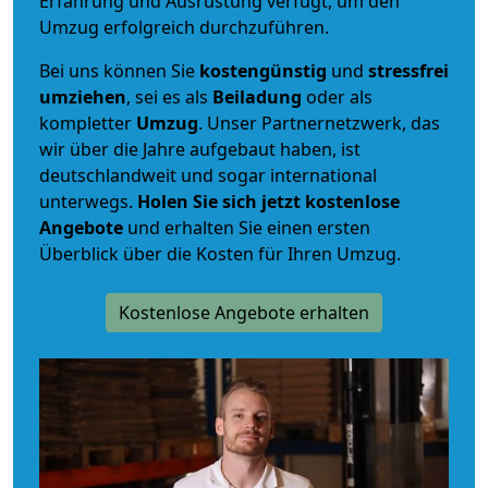
Erfahrung und Ausrüstung verfügt, um den
Umzug erfolgreich durchzuführen.
Bei uns können Sie
kostengünstig
und
stressfrei
umziehen
, sei es als
Beiladung
oder als
kompletter
Umzug
. Unser Partnernetzwerk, das
wir über die Jahre aufgebaut haben, ist
deutschlandweit und sogar international
unterwegs.
Holen Sie sich jetzt kostenlose
Angebote
und erhalten Sie einen ersten
Überblick über die Kosten für Ihren Umzug.
Kostenlose Angebote erhalten