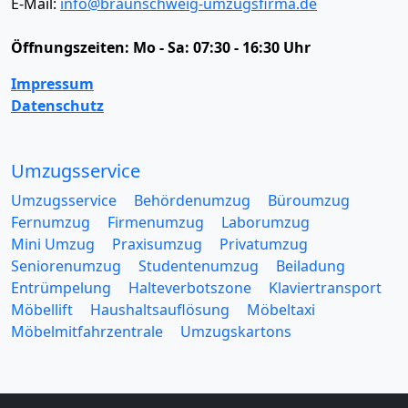
E-Mail:
info@braunschweig-umzugsfirma.de
Öffnungszeiten:
Mo - Sa: 07:30 - 16:30 Uhr
Impressum
Datenschutz
Umzugsservice
Umzugsservice
Behördenumzug
Büroumzug
Fernumzug
Firmenumzug
Laborumzug
Mini Umzug
Praxisumzug
Privatumzug
Seniorenumzug
Studentenumzug
Beiladung
Entrümpelung
Halteverbotszone
Klaviertransport
Möbellift
Haushaltsauflösung
Möbeltaxi
Möbelmitfahrzentrale
Umzugskartons