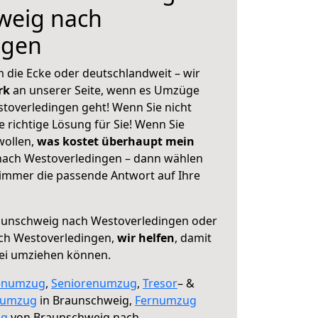
weig nach
ngen
 die Ecke oder deutschlandweit – wir
erk
an unserer Seite, wenn es Umzüge
toverledingen geht! Wenn Sie nicht
e richtige Lösung für Sie! Wenn Sie
wollen,
was kostet überhaupt mein
ach Westoverledingen – dann wählen
 immer die passende Antwort auf Ihre
unschweig nach Westoverledingen oder
ch Westoverledingen,
wir helfen
, damit
rei umziehen können.
enumzug
,
Seniorenumzug
,
Tresor
– &
numzug
in Braunschweig,
Fernumzug
ng
von Braunschweig nach