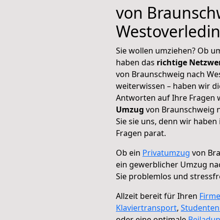
von Braunsch
Westoverledi
Sie wollen umziehen? Ob um
haben das
richtige Netzw
von Braunschweig nach Wes
weiterwissen – haben wir di
Antworten auf Ihre Fragen 
Umzug
von Braunschweig n
Sie sie uns, denn wir haben
Fragen parat.
Ob ein
Privatumzug
von Bra
ein gewerblicher Umzug na
Sie problemlos und stressf
Allzeit bereit für Ihren
Firm
Klaviertransport
,
Studente
oder eine optimale
Beiladu