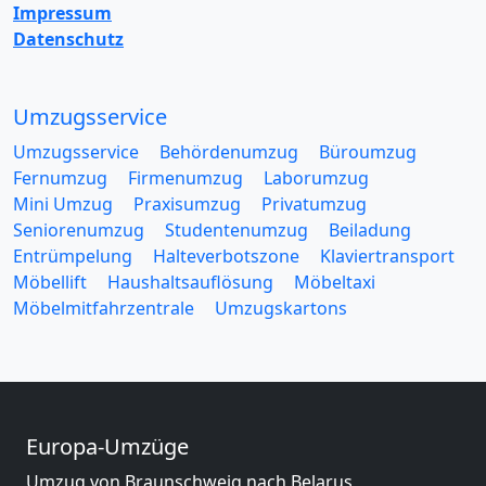
Impressum
Datenschutz
Umzugsservice
Umzugsservice
Behördenumzug
Büroumzug
Fernumzug
Firmenumzug
Laborumzug
Mini Umzug
Praxisumzug
Privatumzug
Seniorenumzug
Studentenumzug
Beiladung
Entrümpelung
Halteverbotszone
Klaviertransport
Möbellift
Haushaltsauflösung
Möbeltaxi
Möbelmitfahrzentrale
Umzugskartons
Europa-Umzüge
Umzug von Braunschweig nach Belarus