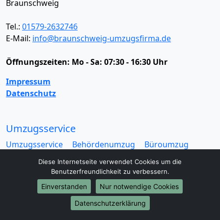
Braunschweig
Tel.:
01579-2632746
E-Mail:
info@braunschweig-umzugsfirma.de
Öffnungszeiten:
Mo - Sa: 07:30 - 16:30 Uhr
Impressum
Datenschutz
Umzugsservice
Umzugsservice
Behördenumzug
Büroumzug
Fernumzug
Firmenumzug
Laborumzug
Diese Internetseite verwendet Cookies um die
Mini Umzug
Praxisumzug
Privatumzug
Benutzerfreundlichkeit zu verbessern.
Seniorenumzug
Studentenumzug
Beiladung
Einverstanden
Nur notwendige Cookies
Entrümpelung
Halteverbotszone
Klaviertransport
Möbellift
Haushaltsauflösung
Möbeltaxi
Datenschutzerklärung
Möbelmitfahrzentrale
Umzugskartons