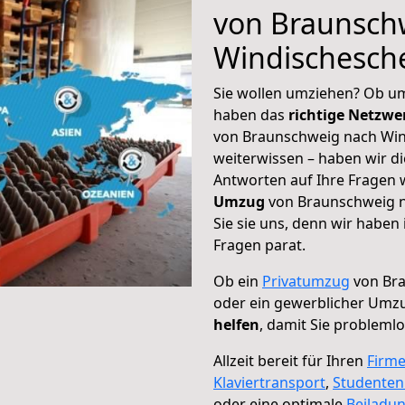
von Braunsch
Windischesch
Sie wollen umziehen? Ob um
haben das
richtige Netzw
von Braunschweig nach Win
weiterwissen – haben wir di
Antworten auf Ihre Fragen 
Umzug
von Braunschweig n
Sie sie uns, denn wir haben
Fragen parat.
Ob ein
Privatumzug
von Br
oder ein gewerblicher Umz
helfen
, damit Sie probleml
Allzeit bereit für Ihren
Firm
Klaviertransport
,
Studente
oder eine optimale
Beiladu