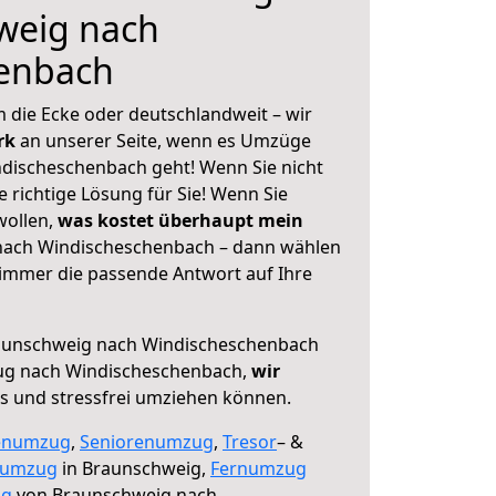
weig nach
enbach
 die Ecke oder deutschlandweit – wir
erk
an unserer Seite, wenn es Umzüge
discheschenbach geht! Wenn Sie nicht
e richtige Lösung für Sie! Wenn Sie
wollen,
was kostet überhaupt mein
ach Windischeschenbach – dann wählen
 immer die passende Antwort auf Ihre
aunschweig nach Windischeschenbach
ug nach Windischeschenbach,
wir
os und stressfrei umziehen können.
enumzug
,
Seniorenumzug
,
Tresor
– &
numzug
in Braunschweig,
Fernumzug
ng
von Braunschweig nach