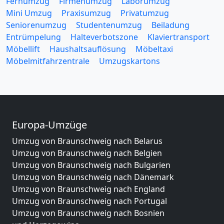
Fernumzug
Firmenumzug
Laborumzug
Mini Umzug
Praxisumzug
Privatumzug
Seniorenumzug
Studentenumzug
Beiladung
Entrümpelung
Halteverbotszone
Klaviertransport
Möbellift
Haushaltsauflösung
Möbeltaxi
Möbelmitfahrzentrale
Umzugskartons
Europa-Umzüge
Umzug von Braunschweig nach Belarus
Umzug von Braunschweig nach Belgien
Umzug von Braunschweig nach Bulgarien
Umzug von Braunschweig nach Dänemark
Umzug von Braunschweig nach England
Umzug von Braunschweig nach Portugal
Umzug von Braunschweig nach Bosnien