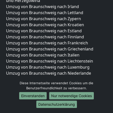
und Herzegowina
Umzug von Braunschweig nach Irland
Umzug von Braunschweig nach Lettland
Umzug von Braunschweig nach Zypern
Umzug von Braunschweig nach Kroatien
Umzug von Braunschweig nach Estland
Umzug von Braunschweig nach Finnland
Umzug von Braunschweig nach Frankreich
Umzug von Braunschweig nach Griechenland
Umzug von Braunschweig nach Italien
Umzug von Braunschweig nach Liechtenstein
Umzug von Braunschweig nach Luxemburg
Umzug von Braunschweig nach Niederlande
Umzug von Braunschweig nach Norwegen
Diese Internetseite verwendet Cookies um die
Umzüge-Deutschlandweit
Benutzerfreundlichkeit zu verbessern.
Einverstanden
Nur notwendige Cookies
Umzug von Braunschweig nach Berlin
Umzug von Braunschweig nach Hamburg
Datenschutzerklärung
Umzug von Braunschweig nach München