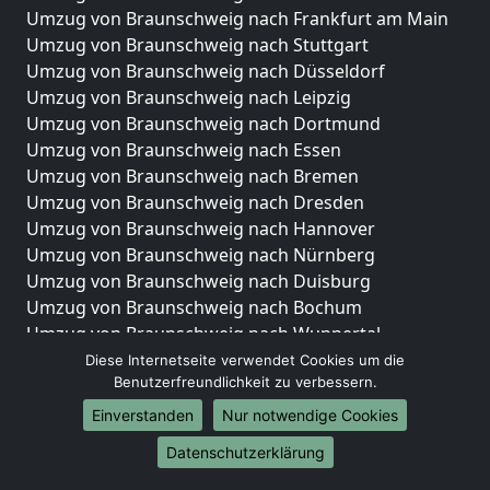
Umzug von Braunschweig nach Frankfurt am Main
Umzug von Braunschweig nach Stuttgart
Umzug von Braunschweig nach Düsseldorf
Umzug von Braunschweig nach Leipzig
Umzug von Braunschweig nach Dortmund
Umzug von Braunschweig nach Essen
Umzug von Braunschweig nach Bremen
Umzug von Braunschweig nach Dresden
Umzug von Braunschweig nach Hannover
Umzug von Braunschweig nach Nürnberg
Umzug von Braunschweig nach Duisburg
Umzug von Braunschweig nach Bochum
Umzug von Braunschweig nach Wuppertal
Umzug von Braunschweig nach Bielefeld
Diese Internetseite verwendet Cookies um die
Benutzerfreundlichkeit zu verbessern.
Umzug von Braunschweig nach Bonn
Umzug von Braunschweig nach Münster
Einverstanden
Nur notwendige Cookies
Internationale-Umzüge
Datenschutzerklärung