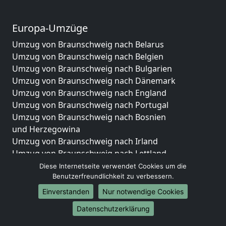
Europa-Umzüge
Umzug von Braunschweig nach Belarus
Umzug von Braunschweig nach Belgien
Umzug von Braunschweig nach Bulgarien
Umzug von Braunschweig nach Dänemark
Umzug von Braunschweig nach England
Umzug von Braunschweig nach Portugal
Umzug von Braunschweig nach Bosnien
und Herzegowina
Umzug von Braunschweig nach Irland
Umzug von Braunschweig nach Lettland
Umzug von Braunschweig nach Zypern
Diese Internetseite verwendet Cookies um die
Umzug von Braunschweig nach Kroatien
Benutzerfreundlichkeit zu verbessern.
Umzug von Braunschweig nach Estland
Einverstanden
Nur notwendige Cookies
Umzug von Braunschweig nach Finnland
Datenschutzerklärung
Umzug von Braunschweig nach Frankreich
Umzug von Braunschweig nach Griechenland