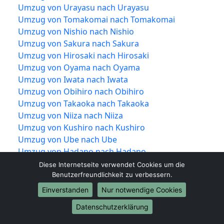
Umzug von Urayasu nach Urayasu
Umzug von Tomakomai nach Tomakomai
Umzug von Nishio nach Nishio
Umzug von Sakura nach Sakura
Umzug von Hirosaki nach Hirosaki
Umzug von Oyama nach Oyama
Umzug von Iwata nach Iwata
Umzug von Obihiro nach Obihiro
Umzug von Takaoka nach Takaoka
Umzug von Niiza nach Niiza
Umzug von Kushiro nach Kushiro
Umzug von Ube nach Ube
Umzug von Hadano nach Hadano
Umzug von Miyakonojō nach Miyakonojō
Diese Internetseite verwendet Cookies um die
Umzug von Matsusaka nach Matsusaka
Benutzerfreundlichkeit zu verbessern.
Umzug von Ōgaki nach Ōgaki
Einverstanden
Nur notwendige Cookies
Umzug von Hitachinaka nach Hitachinaka
Datenschutzerklärung
Umzug von Tochigi nach Tochigi
Umzug von Ueda nach Ueda