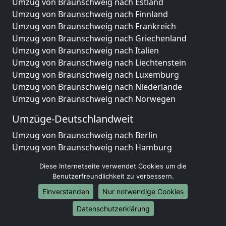
Umzug von Braunschweig nach Estland
Umzug von Braunschweig nach Finnland
Umzug von Braunschweig nach Frankreich
Umzug von Braunschweig nach Griechenland
Umzug von Braunschweig nach Italien
Umzug von Braunschweig nach Liechtenstein
Umzug von Braunschweig nach Luxemburg
Umzug von Braunschweig nach Niederlande
Umzug von Braunschweig nach Norwegen
Umzüge-Deutschlandweit
Umzug von Braunschweig nach Berlin
Umzug von Braunschweig nach Hamburg
Umzug von Braunschweig nach München
Diese Internetseite verwendet Cookies um die
Umzug von Braunschweig nach Köln
Benutzerfreundlichkeit zu verbessern.
Umzug von Braunschweig nach Frankfurt am Main
Einverstanden
Nur notwendige Cookies
Umzug von Braunschweig nach Stuttgart
Umzug von Braunschweig nach Düsseldorf
Datenschutzerklärung
Umzug von Braunschweig nach Leipzig