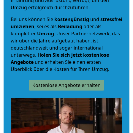
Erfahrung und Ausrüstung verfügt, um den
Umzug erfolgreich durchzuführen.
Bei uns können Sie
kostengünstig
und
stressfrei
umziehen
, sei es als
Beiladung
oder als
kompletter
Umzug
. Unser Partnernetzwerk, das
wir über die Jahre aufgebaut haben, ist
deutschlandweit und sogar international
unterwegs.
Holen Sie sich jetzt kostenlose
Angebote
und erhalten Sie einen ersten
Überblick über die Kosten für Ihren Umzug.
Kostenlose Angebote erhalten