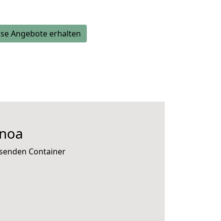
se Angebote erhalten
gnoa
ssenden Container