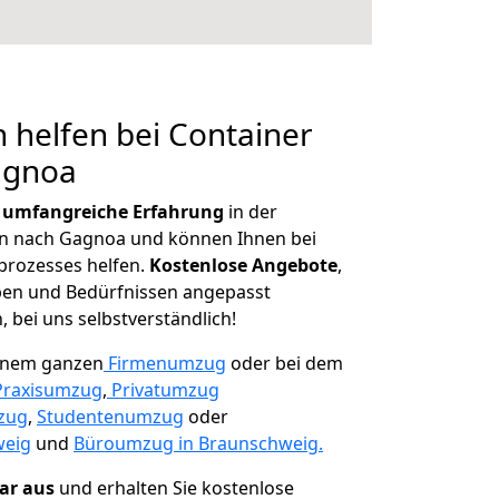
 helfen bei Container
agnoa
r
umfangreiche Erfahrung
in der
 nach Gagnoa und können Ihnen bei
prozesses helfen.
K
ostenlose Angebote
,
ben und Bedürfnissen angepasst
 bei uns selbstverständlich!
einem ganzen
Firmenumzug
oder bei dem
Praxisumzug
,
Privatumzug
zug
,
Studentenumzug
oder
weig
und
Büroumzug in Braunschweig.
lar aus
und erhalten Sie kostenlose