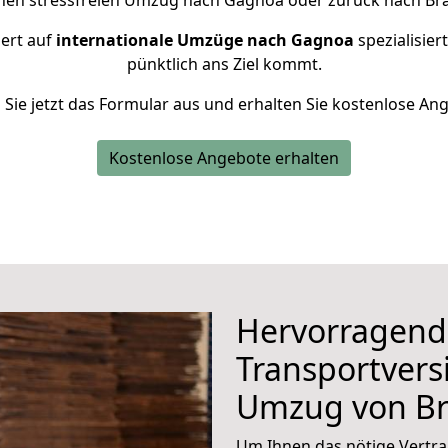
inen stressfreien Umzug nach Gagnoa oder zurück nach Br
iert auf
internationale Umzüge nach Gagnoa
spezialisier
pünktlich ans Ziel kommt.
n Sie jetzt das Formular aus und erhalten Sie kostenlose An
Kostenlose Angebote erhalten
Hervorragend
Transportvers
Umzug von B
Um Ihnen das nötige Vertra