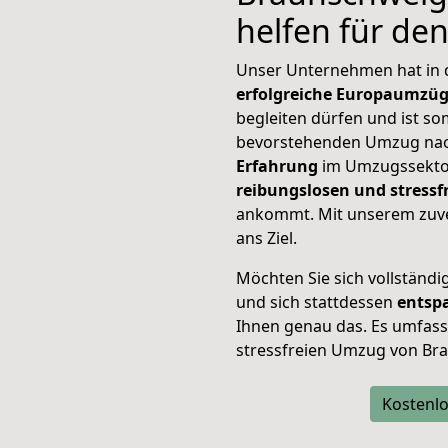
helfen für de
Unser Unternehmen hat in
erfolgreiche Europaumzü
begleiten dürfen und ist so
bevorstehenden Umzug nac
Erfahrung
im Umzugssektor
reibungslosen und stress
ankommt. Mit unserem zuve
ans Ziel.
Möchten Sie sich vollständ
und sich stattdessen
entsp
Ihnen genau das. Es umfasst 
stressfreien Umzug von Br
Kostenlo