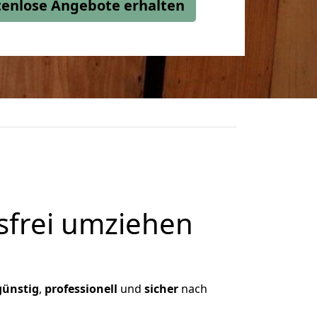
stenlose Angebote erhalten
frei umziehen
günstig
,
professionell
und
sicher
nach