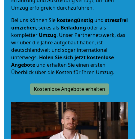
Erfahrung und Ausrüstung verfügt, um den
Umzug erfolgreich durchzuführen.
Bei uns können Sie
kostengünstig
und
stressfrei
umziehen
, sei es als
Beiladung
oder als
kompletter
Umzug
. Unser Partnernetzwerk, das
wir über die Jahre aufgebaut haben, ist
deutschlandweit und sogar international
unterwegs.
Holen Sie sich jetzt kostenlose
Angebote
und erhalten Sie einen ersten
Überblick über die Kosten für Ihren Umzug.
Kostenlose Angebote erhalten