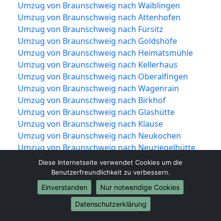
Umzug von Braunschweig nach Waiblingen
Umzug von Braunschweig nach Attenhofen
Umzug von Braunschweig nach Fürsitz
Umzug von Braunschweig nach Goldshöfe
Umzug von Braunschweig nach Heimatsmühle
Umzug von Braunschweig nach Kellerhaus
Umzug von Braunschweig nach Oberalfingen
Umzug von Braunschweig nach Wagenrain
Umzug von Braunschweig nach Birkhof
Umzug von Braunschweig nach Glashütte
Umzug von Braunschweig nach Klause
Umzug von Braunschweig nach Neukochen
Umzug von Braunschweig nach Neuziegelhütte
Umzug von Braunschweig nach Pulvermühle
Diese Internetseite verwendet Cookies um die
Umzug von Braunschweig nach
Benutzerfreundlichkeit zu verbessern.
Stefansweilermühle
Einverstanden
Nur notwendige Cookies
Umzug von Braunschweig nach Hahnenberg
Datenschutzerklärung
Umzug von Braunschweig nach Hammerstadt
Umzug von Braunschweig nach Hofherrnweiler