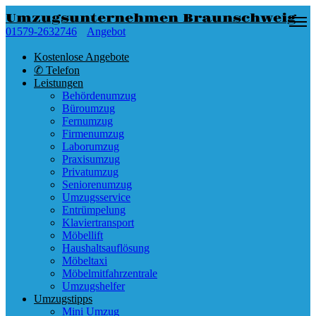
Umzugsunternehmen Braunschweig
01579-2632746
Angebot
Kostenlose Angebote
✆ Telefon
Leistungen
Behördenumzug
Büroumzug
Fernumzug
Firmenumzug
Laborumzug
Praxisumzug
Privatumzug
Seniorenumzug
Umzugsservice
Entrümpelung
Klaviertransport
Möbellift
Haushaltsauflösung
Möbeltaxi
Möbelmitfahrzentrale
Umzugshelfer
Umzugstipps
Mini Umzug