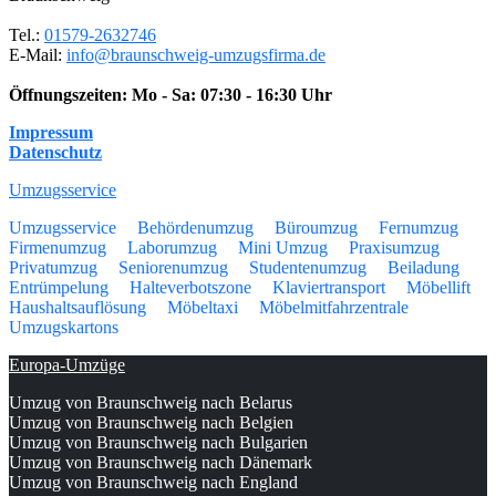
Tel.:
01579-2632746
E-Mail:
info@braunschweig-umzugsfirma.de
Öffnungszeiten:
Mo - Sa: 07:30 - 16:30 Uhr
Impressum
Datenschutz
Umzugsservice
Umzugsservice
Behördenumzug
Büroumzug
Fernumzug
Firmenumzug
Laborumzug
Mini Umzug
Praxisumzug
Privatumzug
Seniorenumzug
Studentenumzug
Beiladung
Entrümpelung
Halteverbotszone
Klaviertransport
Möbellift
Haushaltsauflösung
Möbeltaxi
Möbelmitfahrzentrale
Umzugskartons
Europa-Umzüge
Umzug von Braunschweig nach Belarus
Umzug von Braunschweig nach Belgien
Umzug von Braunschweig nach Bulgarien
Umzug von Braunschweig nach Dänemark
Umzug von Braunschweig nach England