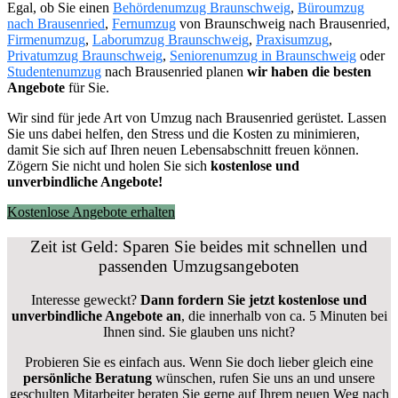
Egal, ob Sie einen
Behördenumzug Braunschweig
,
Büroumzug
nach Brausenried
,
Fernumzug
von Braunschweig nach Brausenried,
Firmenumzug
,
Laborumzug Braunschweig
,
Praxisumzug
,
Privatumzug Braunschweig
,
Seniorenumzug in Braunschweig
oder
Studentenumzug
nach Brausenried planen
wir haben die besten
Angebote
für Sie.
Wir sind für jede Art von Umzug nach Brausenried gerüstet. Lassen
Sie uns dabei helfen, den Stress und die Kosten zu minimieren,
damit Sie sich auf Ihren neuen Lebensabschnitt freuen können.
Zögern Sie nicht und holen Sie sich
kostenlose und
unverbindliche Angebote!
Kostenlose Angebote erhalten
Zeit ist Geld: Sparen Sie beides mit schnellen und
passenden Umzugsangeboten
Interesse geweckt?
Dann fordern Sie jetzt kostenlose und
unverbindliche Angebote an
, die innerhalb von ca. 5 Minuten bei
Ihnen sind. Sie glauben uns nicht?
Probieren Sie es einfach aus. Wenn Sie doch lieber gleich eine
persönliche Beratung
wünschen, rufen Sie uns an und unsere
geschulten Mitarbeiter beraten Sie gerne auf Ihrem neuen Weg nach