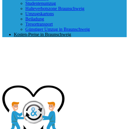
Studentenumzug
Halteverbotszone Braunschweig
Umzugskartons
Beiladung
Tresortransport
Günstiger Umzug in Braunschweig
Kosten-Preise in Braunschweig