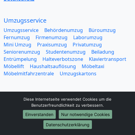
Umzugsservice
Umzugsservice
Behördenumzug
Büroumzug
Fernumzug
Firmenumzug
Laborumzug
Mini Umzug
Praxisumzug
Privatumzug
Seniorenumzug
Studentenumzug
Beiladung
Entrümpelung
Halteverbotszone
Klaviertransport
Möbellift
Haushaltsauflösung
Möbeltaxi
Möbelmitfahrzentrale
Umzugskartons
Diese Internetseite verwendet Cookies um die
Benutzerfreundlichkeit zu verbessern.
Europa-Umzüge
Einverstanden
Nur notwendige Cookies
Umzug von Braunschweig nach Belarus
Datenschutzerklärung
Umzug von Braunschweig nach Belgien