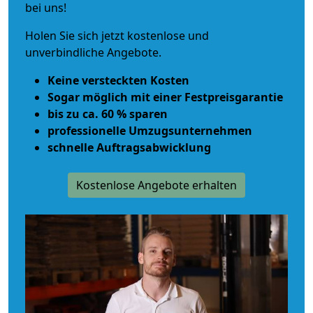
bei uns!
Holen Sie sich jetzt kostenlose und
unverbindliche Angebote.
Keine versteckten Kosten
Sogar möglich mit einer Festpreisgarantie
bis zu ca. 60 % sparen
professionelle Umzugsunternehmen
schnelle Auftragsabwicklung
Kostenlose Angebote erhalten